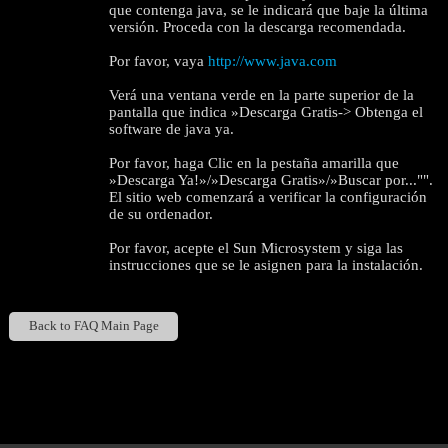
que contenga java, se le indicará que baje la última
versión. Proceda con la descarga recomendada.
Por favor, vaya
http://www.java.com
Verá una ventana verde en la parte superior de la
pantalla que indica »Descarga Gratis-> Obtenga el
software de java ya.
Por favor, haga Clic en la pestaña amarilla que
»Descarga Ya!»/»Descarga Gratis»/»Buscar por..."".
El sitio web comenzará a verificar la configuración
de su ordenador.
Por favor, acepte el Sun Microsystem y siga las
instrucciones que se le asignen para la instalación.
120
Back to FAQ Main Page
Show
Show
Show
Show
DM
DM
DM
DM
F
R
E
E
C
R
E
DI
T
S