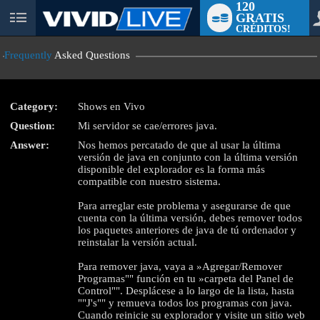
120
GRATIS
User
CRÉDITOS!
status
Frequently
Asked Questions
Category:
Shows en Vivo
Question:
Mi servidor se cae/errores java.
LIMITED TIME OFFER!
Answer:
Nos hemos percatado de que al usar la última
versión de java en conjunto con la última versión
disponible del explorador es la forma más
compatible con nuestro sistema.
Para arreglar este problema y asegurarse de que
cuenta con la última versión, debes remover todos
los paquetes anteriores de java de tú ordenador y
reinstalar la versión actual.
Para remover java, vaya a »Agregar/Remover
Programas"" función en tu »carpeta del Panel de
Control"". Desplácese a lo largo de la lista, hasta
""J's"" y remueva todos los programas con java.
Cuando reinicie su explorador y visite un sitio web