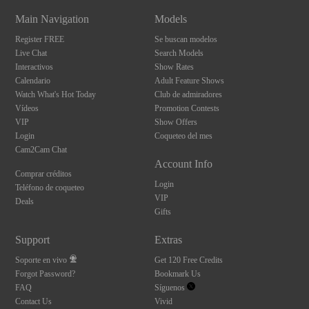
Main Navigation
Models
Register FREE
Se buscan modelos
Live Chat
Search Models
Interactivos
Show Rates
Calendario
Adult Feature Shows
Watch What's Hot Today
Club de admiradores
Vídeos
Promotion Contests
VIP
Show Offers
Login
Coqueteo del mes
Cam2Cam Chat
Account Info
Comprar créditos
Login
Teléfono de coqueteo
VIP
Deals
Gifts
Support
Extras
Soporte en vivo
Get 120 Free Credits
Forgot Password?
Bookmark Us
FAQ
Síguenos
Contact Us
Vivid