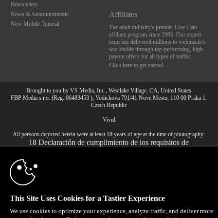
Newsletters
Affiliates
News & Announcements
New Mobile Tutorial
The adult industry's premier Live Cam
affiliate program since 1996. Our expert
team has delivered millions to webmasters
worldwide through top-performing, high-
payout offers for all types of traffic.
Click here to get started
Brought to you by VS Media, Inc., Westlake Village, CA, United States
FBP Media s.r.o. (Reg. 06483453 ), Vodickova 791/41 Nove Mesto, 110 00 Praha 1,
Czech Republic
Vivid
All persons depicted herein were at least 18 years of age at the time of photography:
10:00
18 Declaración de cumplimiento de los requisitos de
mantenimiento de registros U. S. C. 2257
© 1996 - 2026 VS3.COM, VS Media, Inc. All Rights Reserved.
Privacy Policy
,
CLAIM YOUR BONUS
CA-Privacy Policy
,
Copyright Policy
,
Content Complaints
&
Terms & Conditions
.
This Site Uses Cookies for a Tastier Experience
We use cookies to optimize your experience, analyze traffic, and deliver more